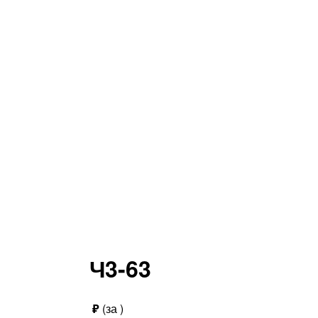
Ч3-63
₽
(за
)