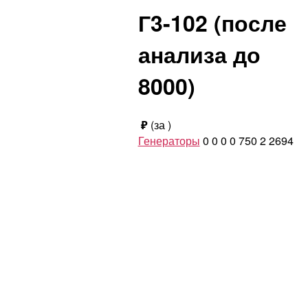
Г3-102 (после
анализа до
8000)
₽
(за
)
Генераторы
0
0
0
0
750
2
2694