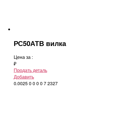
РС50АТВ вилка
Цена за
:
₽
Продать деталь
Добавить
0.0025
0
0
0
0
7
2327