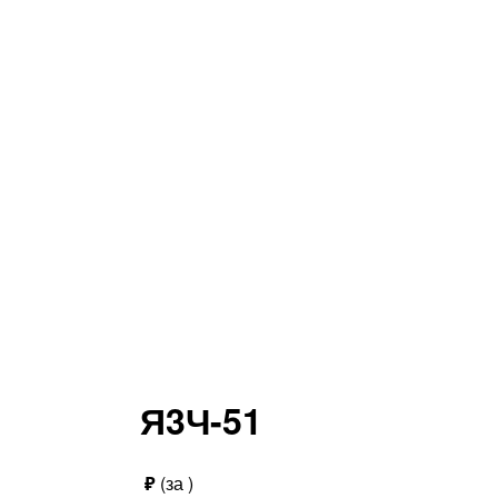
Я3Ч-51
₽
(за
)