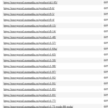
https://nnovgorod.sxematika.ru/product/ck1-95/
60
https://nnovgorod.sxematika.ru/product/c9-6/
60
https://nnovgorod.sxematika.ru/product/c9-5/
60
https://nnovgorod.sxematika.ru/product/c9-4/
60
https://nnovgorod.sxematika.ru/product/c8-15/
60
https://nnovgorod.sxematika.ru/product/c8-14/
60
https://nnovgorod.sxematika.ru/product/c1-48/
60
https://nnovgorod.sxematika.ru/product/c1-57/
60
https://nnovgorod.sxematika.ru/product/c1-64a/
60
https://nnovgorod.sxematika.ru/product/c1-63/
60
https://nnovgorod.sxematika.ru/product/c1-59/
60
https://nnovgorod.sxematika.ru/product/c1-98/
60
https://nnovgorod.sxematika.ru/product/c1-97/
60
https://nnovgorod.sxematika.ru/product/c1-92/
60
https://nnovgorod.sxematika.ru/product/c1-91/
60
https://nnovgorod.sxematika.ru/product/c1-85/
60
https://nnovgorod.sxematika.ru/product/c1-81/
60
https://nnovgorod.sxematika.ru/product/c1-77/
60
https://nnovgorod.sxematika.ru/product/c1-75-posle-88-goda/
60