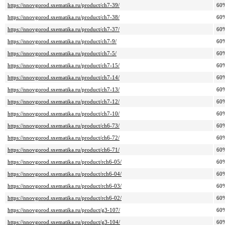
https://nnovgorod.sxematika.ru/product/ch7-39/
60
https://nnovgorod.sxematika.ru/product/ch7-38/
60
https://nnovgorod.sxematika.ru/product/ch7-37/
60
https://nnovgorod.sxematika.ru/product/ch7-9/
60
https://nnovgorod.sxematika.ru/product/ch7-5/
60
https://nnovgorod.sxematika.ru/product/ch7-15/
60
https://nnovgorod.sxematika.ru/product/ch7-14/
60
https://nnovgorod.sxematika.ru/product/ch7-13/
60
https://nnovgorod.sxematika.ru/product/ch7-12/
60
https://nnovgorod.sxematika.ru/product/ch7-10/
60
https://nnovgorod.sxematika.ru/product/ch6-73/
60
https://nnovgorod.sxematika.ru/product/ch6-72/
60
https://nnovgorod.sxematika.ru/product/ch6-71/
60
https://nnovgorod.sxematika.ru/product/rch6-05/
60
https://nnovgorod.sxematika.ru/product/rch6-04/
60
https://nnovgorod.sxematika.ru/product/rch6-03/
60
https://nnovgorod.sxematika.ru/product/rch6-02/
60
https://nnovgorod.sxematika.ru/product/g3-107/
60
https://nnovgorod.sxematika.ru/product/g3-104/
60