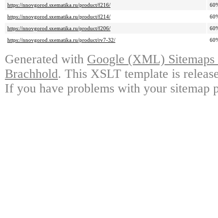
https://nnovgorod.sxematika.ru/product/f216/
60
https://nnovgorod.sxematika.ru/product/f214/
60
https://nnovgorod.sxematika.ru/product/f206/
60
https://nnovgorod.sxematika.ru/product/rv7-32/
60
Generated with
Google (XML) Sitemaps G
Brachhold
. This XSLT template is releas
If you have problems with your sitemap p