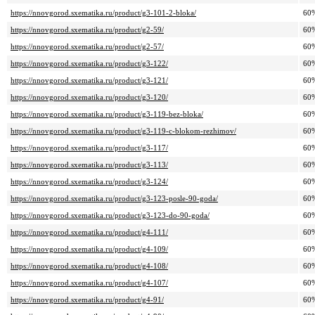
https://nnovgorod.sxematika.ru/product/g3-101-2-bloka/
60
https://nnovgorod.sxematika.ru/product/g2-59/
60
https://nnovgorod.sxematika.ru/product/g2-57/
60
https://nnovgorod.sxematika.ru/product/g3-122/
60
https://nnovgorod.sxematika.ru/product/g3-121/
60
https://nnovgorod.sxematika.ru/product/g3-120/
60
https://nnovgorod.sxematika.ru/product/g3-119-bez-bloka/
60
https://nnovgorod.sxematika.ru/product/g3-119-c-blokom-rezhimov/
60
https://nnovgorod.sxematika.ru/product/g3-117/
60
https://nnovgorod.sxematika.ru/product/g3-113/
60
https://nnovgorod.sxematika.ru/product/g3-124/
60
https://nnovgorod.sxematika.ru/product/g3-123-posle-90-goda/
60
https://nnovgorod.sxematika.ru/product/g3-123-do-90-goda/
60
https://nnovgorod.sxematika.ru/product/g4-111/
60
https://nnovgorod.sxematika.ru/product/g4-109/
60
https://nnovgorod.sxematika.ru/product/g4-108/
60
https://nnovgorod.sxematika.ru/product/g4-107/
60
https://nnovgorod.sxematika.ru/product/g4-91/
60