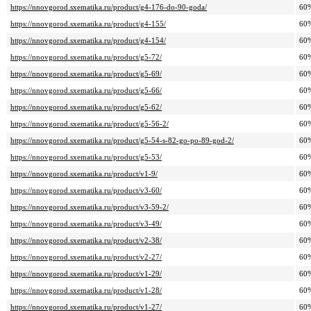
https://nnovgorod.sxematika.ru/product/g4-176-do-90-goda/
60
https://nnovgorod.sxematika.ru/product/g4-155/
60
https://nnovgorod.sxematika.ru/product/g4-154/
60
https://nnovgorod.sxematika.ru/product/g5-72/
60
https://nnovgorod.sxematika.ru/product/g5-69/
60
https://nnovgorod.sxematika.ru/product/g5-66/
60
https://nnovgorod.sxematika.ru/product/g5-62/
60
https://nnovgorod.sxematika.ru/product/g5-56-2/
60
https://nnovgorod.sxematika.ru/product/g5-54-s-82-go-po-89-god-2/
60
https://nnovgorod.sxematika.ru/product/g5-53/
60
https://nnovgorod.sxematika.ru/product/v1-9/
60
https://nnovgorod.sxematika.ru/product/v3-60/
60
https://nnovgorod.sxematika.ru/product/v3-59-2/
60
https://nnovgorod.sxematika.ru/product/v3-49/
60
https://nnovgorod.sxematika.ru/product/v2-38/
60
https://nnovgorod.sxematika.ru/product/v2-27/
60
https://nnovgorod.sxematika.ru/product/v1-29/
60
https://nnovgorod.sxematika.ru/product/v1-28/
60
https://nnovgorod.sxematika.ru/product/v1-27/
60