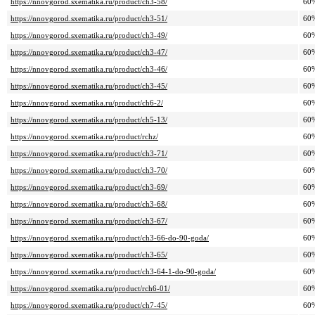
https://nnovgorod.sxematika.ru/product/ch3-58/
60
https://nnovgorod.sxematika.ru/product/ch3-51/
60
https://nnovgorod.sxematika.ru/product/ch3-49/
60
https://nnovgorod.sxematika.ru/product/ch3-47/
60
https://nnovgorod.sxematika.ru/product/ch3-46/
60
https://nnovgorod.sxematika.ru/product/ch3-45/
60
https://nnovgorod.sxematika.ru/product/ch6-2/
60
https://nnovgorod.sxematika.ru/product/ch5-13/
60
https://nnovgorod.sxematika.ru/product/rchz/
60
https://nnovgorod.sxematika.ru/product/ch3-71/
60
https://nnovgorod.sxematika.ru/product/ch3-70/
60
https://nnovgorod.sxematika.ru/product/ch3-69/
60
https://nnovgorod.sxematika.ru/product/ch3-68/
60
https://nnovgorod.sxematika.ru/product/ch3-67/
60
https://nnovgorod.sxematika.ru/product/ch3-66-do-90-goda/
60
https://nnovgorod.sxematika.ru/product/ch3-65/
60
https://nnovgorod.sxematika.ru/product/ch3-64-1-do-90-goda/
60
https://nnovgorod.sxematika.ru/product/rch6-01/
60
https://nnovgorod.sxematika.ru/product/ch7-45/
60