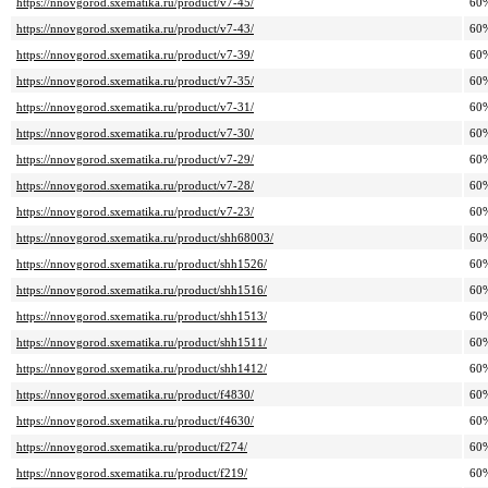
https://nnovgorod.sxematika.ru/product/v7-45/
60
https://nnovgorod.sxematika.ru/product/v7-43/
60
https://nnovgorod.sxematika.ru/product/v7-39/
60
https://nnovgorod.sxematika.ru/product/v7-35/
60
https://nnovgorod.sxematika.ru/product/v7-31/
60
https://nnovgorod.sxematika.ru/product/v7-30/
60
https://nnovgorod.sxematika.ru/product/v7-29/
60
https://nnovgorod.sxematika.ru/product/v7-28/
60
https://nnovgorod.sxematika.ru/product/v7-23/
60
https://nnovgorod.sxematika.ru/product/shh68003/
60
https://nnovgorod.sxematika.ru/product/shh1526/
60
https://nnovgorod.sxematika.ru/product/shh1516/
60
https://nnovgorod.sxematika.ru/product/shh1513/
60
https://nnovgorod.sxematika.ru/product/shh1511/
60
https://nnovgorod.sxematika.ru/product/shh1412/
60
https://nnovgorod.sxematika.ru/product/f4830/
60
https://nnovgorod.sxematika.ru/product/f4630/
60
https://nnovgorod.sxematika.ru/product/f274/
60
https://nnovgorod.sxematika.ru/product/f219/
60