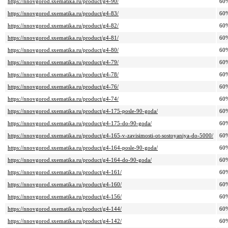
https://nnovgorod.sxematika.ru/product/g4-90/
60
https://nnovgorod.sxematika.ru/product/g4-83/
60
https://nnovgorod.sxematika.ru/product/g4-82/
60
https://nnovgorod.sxematika.ru/product/g4-81/
60
https://nnovgorod.sxematika.ru/product/g4-80/
60
https://nnovgorod.sxematika.ru/product/g4-79/
60
https://nnovgorod.sxematika.ru/product/g4-78/
60
https://nnovgorod.sxematika.ru/product/g4-76/
60
https://nnovgorod.sxematika.ru/product/g4-74/
60
https://nnovgorod.sxematika.ru/product/g4-175-posle-90-goda/
60
https://nnovgorod.sxematika.ru/product/g4-175-do-90-goda/
60
https://nnovgorod.sxematika.ru/product/g4-165-v-zavisimosti-ot-sostoyaniya-do-5000/
60
https://nnovgorod.sxematika.ru/product/g4-164-posle-90-goda/
60
https://nnovgorod.sxematika.ru/product/g4-164-do-90-goda/
60
https://nnovgorod.sxematika.ru/product/g4-161/
60
https://nnovgorod.sxematika.ru/product/g4-160/
60
https://nnovgorod.sxematika.ru/product/g4-156/
60
https://nnovgorod.sxematika.ru/product/g4-144/
60
https://nnovgorod.sxematika.ru/product/g4-142/
60