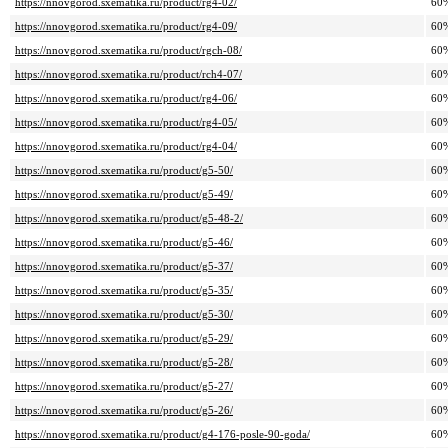
https://nnovgorod.sxematika.ru/product/rg4-02/
60
https://nnovgorod.sxematika.ru/product/rg4-09/
60
https://nnovgorod.sxematika.ru/product/rgch-08/
60
https://nnovgorod.sxematika.ru/product/rch4-07/
60
https://nnovgorod.sxematika.ru/product/rg4-06/
60
https://nnovgorod.sxematika.ru/product/rg4-05/
60
https://nnovgorod.sxematika.ru/product/rg4-04/
60
https://nnovgorod.sxematika.ru/product/g5-50/
60
https://nnovgorod.sxematika.ru/product/g5-49/
60
https://nnovgorod.sxematika.ru/product/g5-48-2/
60
https://nnovgorod.sxematika.ru/product/g5-46/
60
https://nnovgorod.sxematika.ru/product/g5-37/
60
https://nnovgorod.sxematika.ru/product/g5-35/
60
https://nnovgorod.sxematika.ru/product/g5-30/
60
https://nnovgorod.sxematika.ru/product/g5-29/
60
https://nnovgorod.sxematika.ru/product/g5-28/
60
https://nnovgorod.sxematika.ru/product/g5-27/
60
https://nnovgorod.sxematika.ru/product/g5-26/
60
https://nnovgorod.sxematika.ru/product/g4-176-posle-90-goda/
60