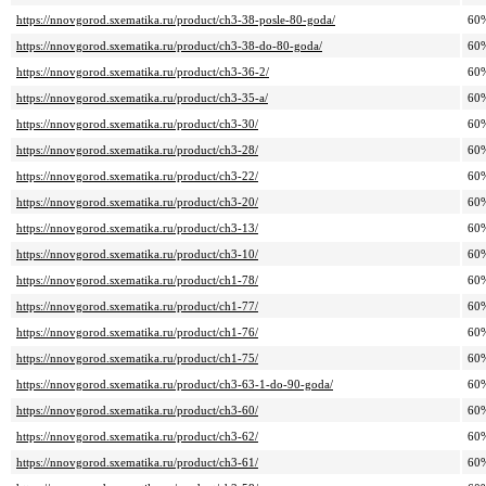
https://nnovgorod.sxematika.ru/product/ch3-38-posle-80-goda/
60
https://nnovgorod.sxematika.ru/product/ch3-38-do-80-goda/
60
https://nnovgorod.sxematika.ru/product/ch3-36-2/
60
https://nnovgorod.sxematika.ru/product/ch3-35-a/
60
https://nnovgorod.sxematika.ru/product/ch3-30/
60
https://nnovgorod.sxematika.ru/product/ch3-28/
60
https://nnovgorod.sxematika.ru/product/ch3-22/
60
https://nnovgorod.sxematika.ru/product/ch3-20/
60
https://nnovgorod.sxematika.ru/product/ch3-13/
60
https://nnovgorod.sxematika.ru/product/ch3-10/
60
https://nnovgorod.sxematika.ru/product/ch1-78/
60
https://nnovgorod.sxematika.ru/product/ch1-77/
60
https://nnovgorod.sxematika.ru/product/ch1-76/
60
https://nnovgorod.sxematika.ru/product/ch1-75/
60
https://nnovgorod.sxematika.ru/product/ch3-63-1-do-90-goda/
60
https://nnovgorod.sxematika.ru/product/ch3-60/
60
https://nnovgorod.sxematika.ru/product/ch3-62/
60
https://nnovgorod.sxematika.ru/product/ch3-61/
60