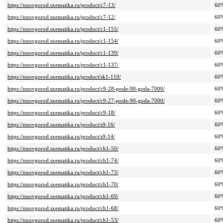
https://nnovgorod.sxematika.ru/product/c7-13/
60
https://nnovgorod.sxematika.ru/product/c7-12/
60
https://nnovgorod.sxematika.ru/product/c1-155/
60
https://nnovgorod.sxematika.ru/product/c1-154/
60
https://nnovgorod.sxematika.ru/product/c1-139/
60
https://nnovgorod.sxematika.ru/product/c1-137/
60
https://nnovgorod.sxematika.ru/product/sk1-110/
60
https://nnovgorod.sxematika.ru/product/c9-28-posle-90-goda-7000/
60
https://nnovgorod.sxematika.ru/product/c9-27-posle-90-goda-7000/
60
https://nnovgorod.sxematika.ru/product/c9-18/
60
https://nnovgorod.sxematika.ru/product/s9-16/
60
https://nnovgorod.sxematika.ru/product/s9-14/
60
https://nnovgorod.sxematika.ru/product/ch1-50/
60
https://nnovgorod.sxematika.ru/product/ch1-74/
60
https://nnovgorod.sxematika.ru/product/ch1-73/
60
https://nnovgorod.sxematika.ru/product/ch1-70/
60
https://nnovgorod.sxematika.ru/product/ch1-69/
60
https://nnovgorod.sxematika.ru/product/ch1-68/
60
https://nnovgorod.sxematika.ru/product/ch1-53/
60