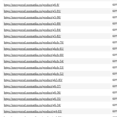
https://nnovgorod.sxematika.ru/product/g6-8/
60
https://nnovgorod.sxematika.ru/product/g5-91/
60
https://nnovgorod.sxematika.ru/product/g5-90/
60
https://nnovgorod.sxematika.ru/product/g5-89/
60
https://nnovgorod.sxematika.ru/product/g5-84/
60
https://nnovgorod.sxematika.ru/product/g5-82/
60
https://nnovgorod.sxematika.ru/product/gkch-70/
60
https://nnovgorod.sxematika.ru/product/gkch-61/
60
https://nnovgorod.sxematika.ru/product/gkch-60/
60
https://nnovgorod.sxematika.ru/product/gkch-54/
60
https://nnovgorod.sxematika.ru/product/gkch-53/
60
https://nnovgorod.sxematika.ru/product/gkch-52/
60
https://nnovgorod.sxematika.ru/product/gk5-83/
60
https://nnovgorod.sxematika.ru/product/g6-37/
60
https://nnovgorod.sxematika.ru/product/g6-36/
60
https://nnovgorod.sxematika.ru/product/g6-35/
60
https://nnovgorod.sxematika.ru/product/g6-34/
60
https://nnovgorod.sxematika.ru/product/rg4-03/
60